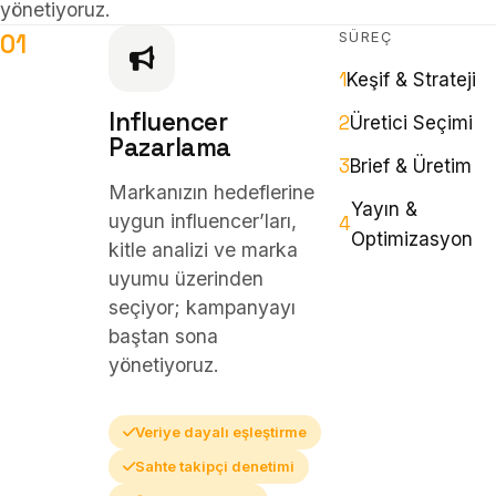
Hizmetler
yönetiyoruz.
03
SÜREÇ
01
1
Keşif & Strateji
Markalar
04
Influencer
2
Üretici Seçimi
Pazarlama
3
Brief & Üretim
Markanızın hedeflerine
Hakkımızda
05
Yayın &
uygun influencer’ları,
4
Optimizasyon
kitle analizi ve marka
uyumu üzerinden
SSS
06
seçiyor; kampanyayı
baştan sona
yönetiyoruz.
TR
/
EN
İletişim
07
Veriye dayalı eşleştirme
Sahte takipçi denetimi