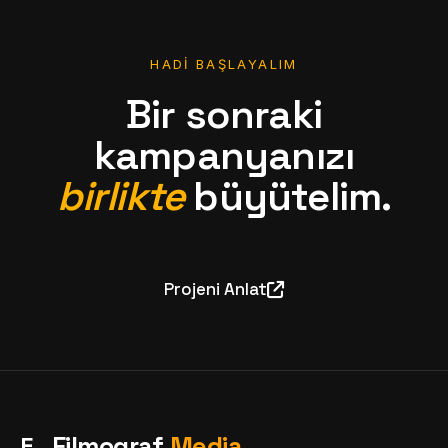
HADI BAŞLAYALIM
Bir sonraki
kampanyanızı
birlikte
büyütelim.
Projeni Anlat
F
Filmograf
Media