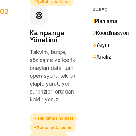
Şeffaf raporlama
SÜREÇ
02
1
Planlama
Kampanya
2
Koordinasyon
Yönetimi
3
Yayın
Takvim, bütçe,
4
Analiz
sözleşme ve içerik
onayları dâhil tüm
operasyonu tek bir
ekiple yürütüyor,
sürprizleri ortadan
kaldırıyoruz.
Tek temas noktası
Zamanında teslim