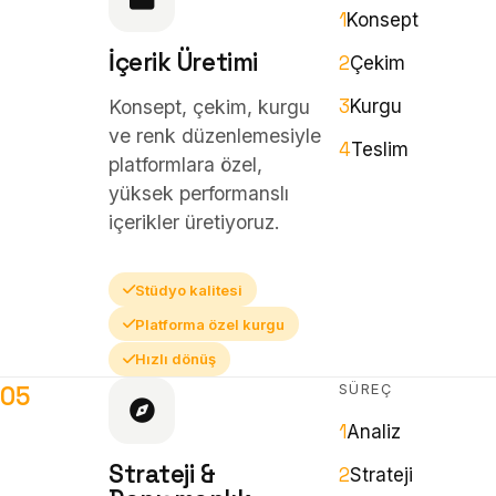
1
Konsept
İçerik Üretimi
2
Çekim
3
Konsept, çekim, kurgu
Kurgu
ve renk düzenlemesiyle
4
Teslim
platformlara özel,
yüksek performanslı
içerikler üretiyoruz.
Stüdyo kalitesi
Platforma özel kurgu
Hızlı dönüş
SÜREÇ
05
1
Analiz
Strateji &
2
Strateji