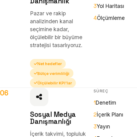
Danışmanlık
3
Yol Haritası
Pazar ve rakip
4
Ölçümleme
analizinden kanal
seçimine kadar,
ölçülebilir bir büyüme
stratejisi tasarlıyoruz.
Net hedefler
Bütçe verimliliği
Ölçülebilir KPI’lar
SÜREÇ
06
1
Denetim
Sosyal Medya
2
İçerik Planı
Danışmanlığı
3
Yayın
İçerik takvimi, topluluk