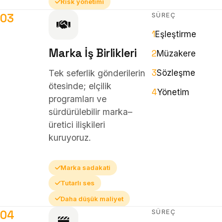
Risk yönetimi
SÜREÇ
03
1
Eşleştirme
Marka İş Birlikleri
2
Müzakere
3
Tek seferlik gönderilerin
Sözleşme
ötesinde; elçilik
4
Yönetim
programları ve
sürdürülebilir marka–
üretici ilişkileri
kuruyoruz.
Marka sadakati
Tutarlı ses
Daha düşük maliyet
SÜREÇ
04