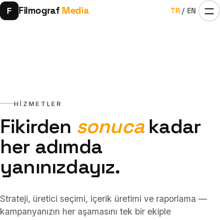
Filmograf
Media
F
TR
/
EN
HIZMETLER
Fikirden
sonuca
kadar
Ana Sayfa
01
her adımda
yanınızdayız.
Influencer’lar
02
Strateji, üretici seçimi, içerik üretimi ve raporlama —
kampanyanızın her aşamasını tek bir ekiple